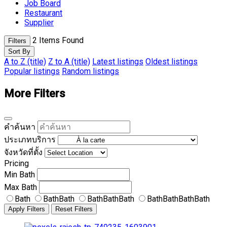
Job Board
Restaurant
Supplier
2
Items Found
Filters
Sort By
A to Z (title)
Z to A (title)
Latest listings
Oldest listings
Popular listings
Random listings
More Filters
คำค้นหา
ประเภทบริการ
จังหวัดที่ตั้ง
Pricing
Min
Bath
Max
Bath
Bath
BathBath
BathBathBath
BathBathBathBath
Apply Filters
Reset Filters