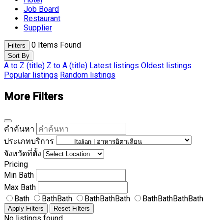
Job Board
Restaurant
Supplier
0
Items Found
Filters
Sort By
A to Z (title)
Z to A (title)
Latest listings
Oldest listings
Popular listings
Random listings
More Filters
คำค้นหา
ประเภทบริการ
จังหวัดที่ตั้ง
Pricing
Min
Bath
Max
Bath
Bath
BathBath
BathBathBath
BathBathBathBath
Apply Filters
Reset Filters
No listings found.