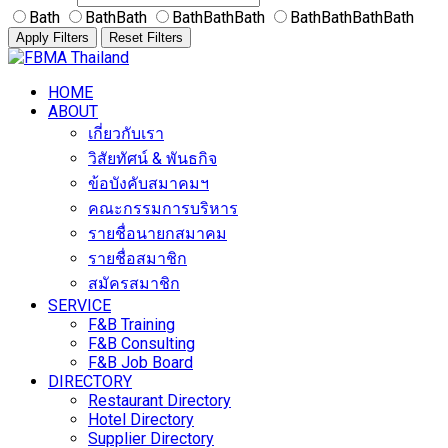
Bath
BathBath
BathBathBath
BathBathBathBath
Apply Filters
Reset Filters
Skip
to
HOME
content
ABOUT
เกี่ยวกับเรา
วิสัยทัศน์ & พันธกิจ
ข้อบังคับสมาคมฯ
คณะกรรมการบริหาร
รายชื่อนายกสมาคม
รายชื่อสมาชิก
สมัครสมาชิก
SERVICE
F&B Training
F&B Consulting
F&B Job Board
DIRECTORY
Restaurant Directory
Hotel Directory
Supplier Directory