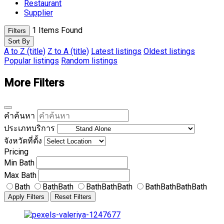
Restaurant
Supplier
1
Items Found
Filters
Sort By
A to Z (title)
Z to A (title)
Latest listings
Oldest listings
Popular listings
Random listings
More Filters
คำค้นหา
ประเภทบริการ
จังหวัดที่ตั้ง
Pricing
Min
Bath
Max
Bath
Bath
BathBath
BathBathBath
BathBathBathBath
Apply Filters
Reset Filters