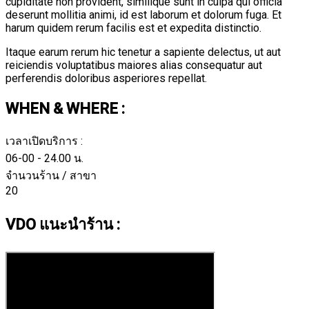
cupiditate non provident, similique sunt in culpa qui officia
deserunt mollitia animi, id est laborum et dolorum fuga. Et
harum quidem rerum facilis est et expedita distinctio.
Itaque earum rerum hic tenetur a sapiente delectus, ut aut
reiciendis voluptatibus maiores alias consequatur aut
perferendis doloribus asperiores repellat.
WHEN & WHERE :
เวลาเปิดบริการ :
06-00 - 24.00 น.
จำนวนร้าน / สาขา
20
VDO แนะนำร้าน :