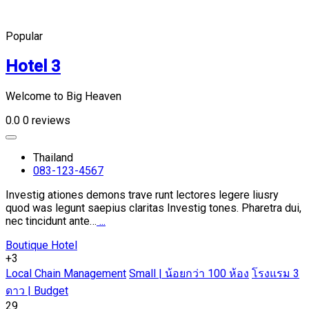
Popular
Hotel 3
Welcome to Big Heaven
0.0
0 reviews
Thailand
083-123-4567
Investig ationes demons trave runt lectores legere liusry
quod was legunt saepius claritas Investig tones. Pharetra dui,
nec tincidunt ante…
...
Boutique Hotel
+3
Local Chain Management
Small | น้อยกว่า 100 ห้อง
โรงแรม 3
ดาว | Budget
29