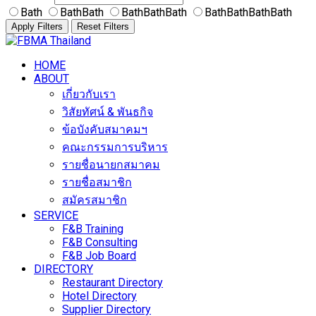
Bath
BathBath
BathBathBath
BathBathBathBath
Apply Filters
Reset Filters
Skip
to
HOME
content
ABOUT
เกี่ยวกับเรา
วิสัยทัศน์ & พันธกิจ
ข้อบังคับสมาคมฯ
คณะกรรมการบริหาร
รายชื่อนายกสมาคม
รายชื่อสมาชิก
สมัครสมาชิก
SERVICE
F&B Training
F&B Consulting
F&B Job Board
DIRECTORY
Restaurant Directory
Hotel Directory
Supplier Directory