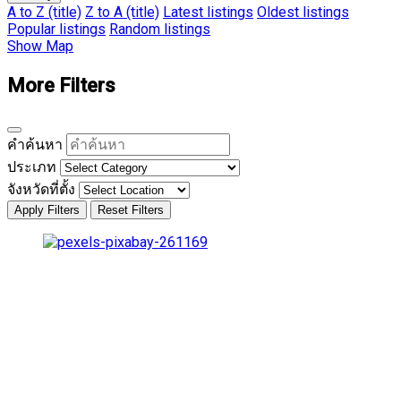
A to Z (title)
Z to A (title)
Latest listings
Oldest listings
Popular listings
Random listings
Show Map
More Filters
คำค้นหา
ประเภท
จังหวัดที่ตั้ง
Apply Filters
Reset Filters