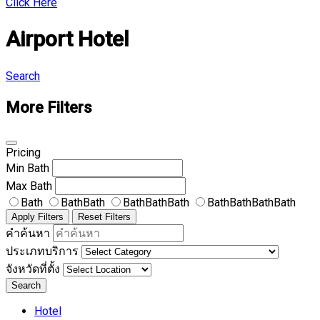
Click Here
Airport Hotel
Search
More Filters
Pricing
Min
Bath
Max
Bath
Bath
BathBath
BathBathBath
BathBathBathBath
Apply Filters
Reset Filters
คำค้นหา
ประเภทบริการ
จังหวัดที่ตั้ง
Search
Hotel