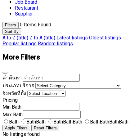
Job Board
Restaurant
Supplier
0
Items Found
Filters
Sort By
A to Z (title)
Z to A (title)
Latest listings
Oldest listings
Popular listings
Random listings
More Filters
คำค้นหา
ประเภทบริการ
จังหวัดที่ตั้ง
Pricing
Min
Bath
Max
Bath
Bath
BathBath
BathBathBath
BathBathBathBath
Apply Filters
Reset Filters
No listings found.