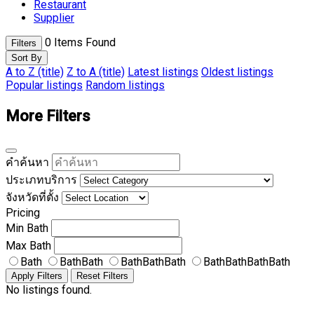
Restaurant
Supplier
0
Items Found
Filters
Sort By
A to Z (title)
Z to A (title)
Latest listings
Oldest listings
Popular listings
Random listings
More Filters
คำค้นหา
ประเภทบริการ
จังหวัดที่ตั้ง
Pricing
Min
Bath
Max
Bath
Bath
BathBath
BathBathBath
BathBathBathBath
Apply Filters
Reset Filters
No listings found.