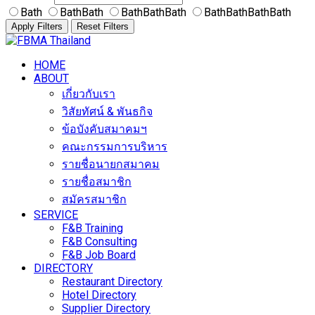
Bath
BathBath
BathBathBath
BathBathBathBath
Apply Filters
Reset Filters
Skip
to
HOME
content
ABOUT
เกี่ยวกับเรา
วิสัยทัศน์ & พันธกิจ
ข้อบังคับสมาคมฯ
คณะกรรมการบริหาร
รายชื่อนายกสมาคม
รายชื่อสมาชิก
สมัครสมาชิก
SERVICE
F&B Training
F&B Consulting
F&B Job Board
DIRECTORY
Restaurant Directory
Hotel Directory
Supplier Directory