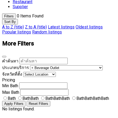
Restaurant
Supplier
0
Items Found
Filters
Sort By
A to Z (title)
Z to A (title)
Latest listings
Oldest listings
Popular listings
Random listings
More Filters
คำค้นหา
ประเภทบริการ
จังหวัดที่ตั้ง
Pricing
Min
Bath
Max
Bath
Bath
BathBath
BathBathBath
BathBathBathBath
Apply Filters
Reset Filters
No listings found.