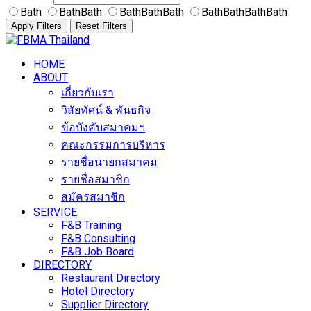
Bath
BathBath
BathBathBath
BathBathBathBath
Apply Filters
Reset Filters
Skip
to
HOME
content
ABOUT
เกี่ยวกับเรา
วิสัยทัศน์ & พันธกิจ
ข้อบังคับสมาคมฯ
คณะกรรมการบริหาร
รายชื่อนายกสมาคม
รายชื่อสมาชิก
สมัครสมาชิก
SERVICE
F&B Training
F&B Consulting
F&B Job Board
DIRECTORY
Restaurant Directory
Hotel Directory
Supplier Directory