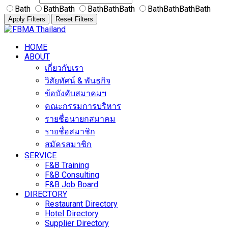
Bath
BathBath
BathBathBath
BathBathBathBath
Apply Filters
Reset Filters
Skip
to
HOME
content
ABOUT
เกี่ยวกับเรา
วิสัยทัศน์ & พันธกิจ
ข้อบังคับสมาคมฯ
คณะกรรมการบริหาร
รายชื่อนายกสมาคม
รายชื่อสมาชิก
สมัครสมาชิก
SERVICE
F&B Training
F&B Consulting
F&B Job Board
DIRECTORY
Restaurant Directory
Hotel Directory
Supplier Directory