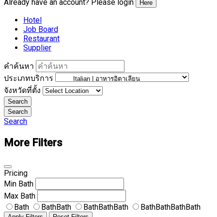
Already have an account? Please login
Here
Hotel
Job Board
Restaurant
Supplier
คำค้นหา
ประเภทบริการ
จังหวัดที่ตั้ง
Search
Search
Search
More Filters
Pricing
Min
Bath
Max
Bath
Bath
BathBath
BathBathBath
BathBathBathBath
Apply Filters
Reset Filters